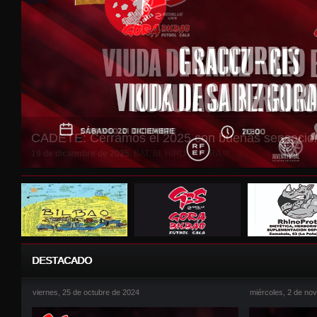
DHJ: Importante partido en Alfaro
18 de diciembre de 2025
: BAT, BI, HIRU ... GORA !!!
DESTACADO
viernes, 25 de octubre de 2024
miércoles, 2 de no