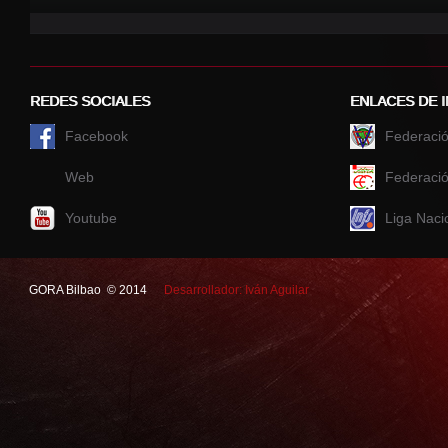
REDES SOCIALES
ENLACES DE 
Facebook
Federació
Web
Federació
Youtube
Liga Naci
GORA Bilbao © 2014
Desarrollador: Iván Aguilar